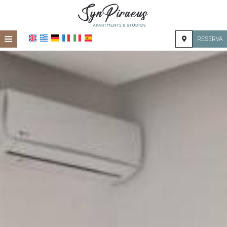
≡
RESERVA
HOME
UBICACIÓN
ALOJAMIENTO
INSTALACIONES
GALERÍA